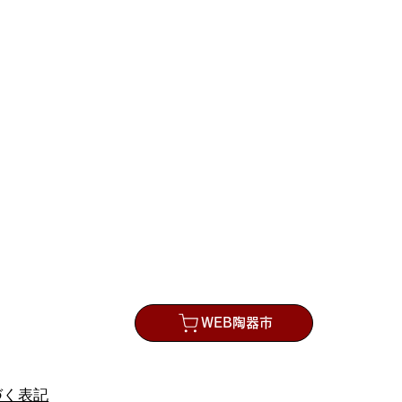
の流れ
WEB陶器市
づく表記