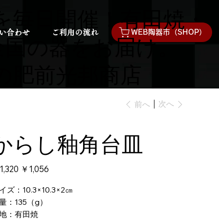
を毎日開催！有田焼・
い合わせ
ご利用の流れ
WEB陶器市（SHOP）
全国の器をお届け。
の肥前光邦商店
次へ
前へ
からし釉角台皿
1,320
セ
￥1,056
ー
ル
価
イズ：10.3×10.3×2㎝
格
量：135（g）
産地：有田焼