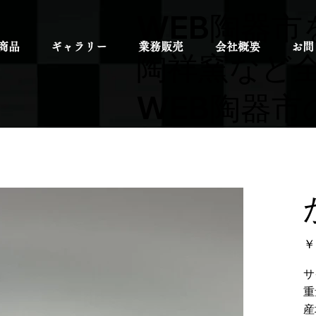
WEB陶器市
商品
ギャラリー
業務販売
会社概要
お問
陶祥窯など
WEB陶器市
元
￥
の
価
格
サ
重