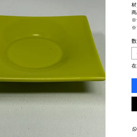
材
商
※
※
数
在