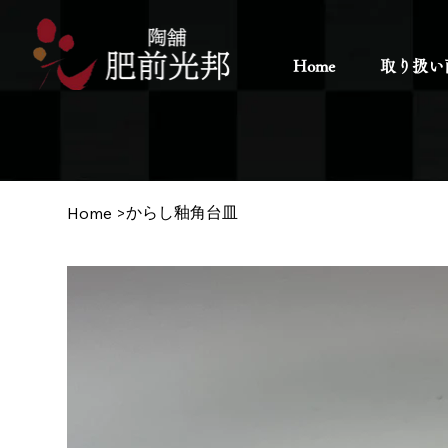
Home
取り扱い
からし釉角台皿
Home
>