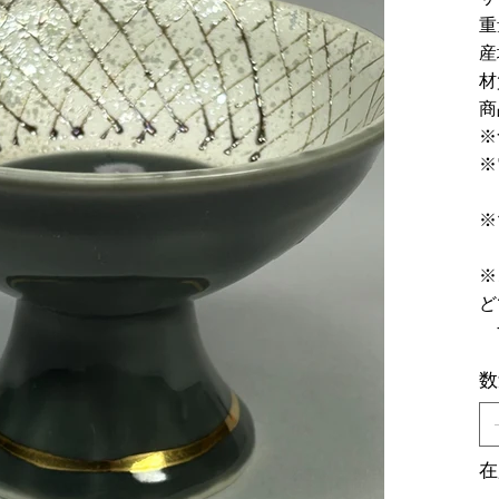
重
材
商
※
※
※
ご
※
ど
数
在