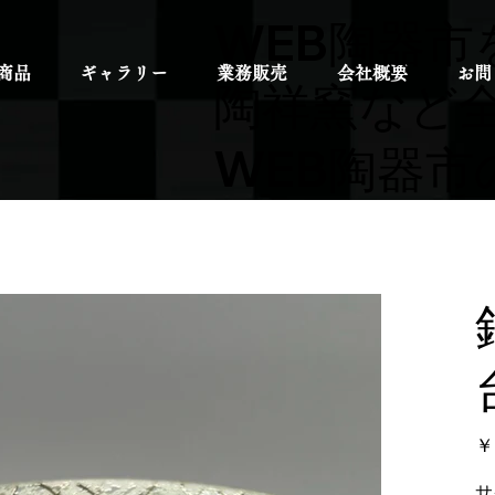
WEB陶器市
商品
ギャラリー
業務販売
会社概要
お問
陶祥窯など
WEB陶器市
元
￥
の
価
格
サ