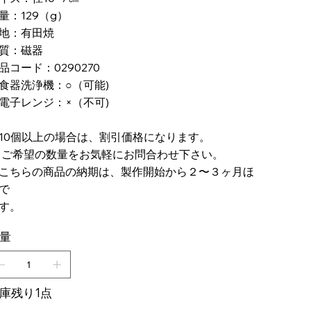
格
量：129（g）
産地：有田焼
質：磁器
品コード：0290270
食器洗浄機：○（可能)
電子レンジ：×（不可)
10個以上の場合は、割引価格になります。
希望の数量をお気軽にお問合わせ下さい。
こちらの商品の納期は、製作開始から２〜３ヶ月ほ
で
す。
量
庫残り1点