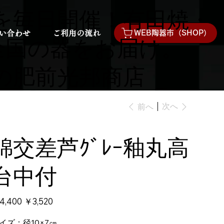
を毎日開催！有田焼・
い合わせ
ご利用の流れ
WEB陶器市（SHOP）
全国の器をお届け。
の肥前光邦商店
次へ
前へ
錦交差芦ｸﾞﾚｰ釉丸高
台中付
4,400
セ
￥3,520
ー
ル
価
イズ：径10×7㎝