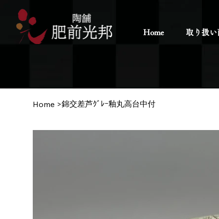
Home
取り扱い
錦交差芦ｸﾞﾚｰ釉丸高台中付
Home
>