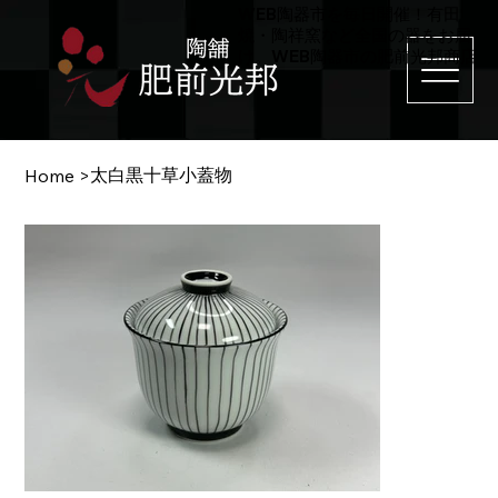
WEB陶器市を毎日開催！有田
焼・陶祥窯など全国の器をお届
け。WEB陶器市の肥前光邦商店
太白黒十草小蓋物
Home
>