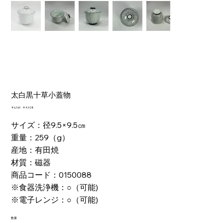
太白黒十草小蓋物
元
￥6,160
セ
￥4,928
の
ー
価
ル
サイズ：径9.5×9.5㎝
格
価
重量：259（g）
格
産地：有田焼
材質：磁器
商品コード：0150088
※食器洗浄機：○（可能)
※電子レンジ：○（可能)
数量