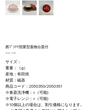
茜ﾌﾟﾗﾁﾅ団栗型蓋物台皿付
元
￥9,130
セ
￥7,304
の
ー
価
ル
サイズ：
格
価
重量：（g）
格
産地：有田焼
材質：磁器
商品コード：2050350/2050351
※食器洗浄機：○（可能)
※電子レンジ：○（可能)
※10個以上の場合は、割引価格になります。