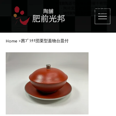
WEB陶器市を毎日開催！有田
焼・陶祥窯など全国の器をお届
け。WEB陶器市の肥前光邦商店
茜ﾌﾟﾗﾁﾅ団栗型蓋物台皿付
Home
>