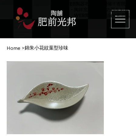
WEB陶器市を毎日開催！有田
焼・陶祥窯など全国の器をお届
け。WEB陶器市の肥前光邦商店
錦朱小花紋葉型珍味
Home
>