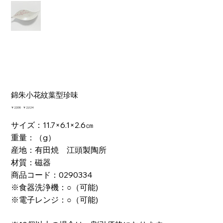
錦朱小花紋葉型珍味
元
￥2,530
セ
￥2,024
の
ー
価
ル
サイズ：11.7×6.1×2.6㎝
格
価
重量：（g）
格
産地：有田焼 江頭製陶所
材質：磁器
商品コード：0290334
※食器洗浄機：○（可能)
※電子レンジ：○（可能)