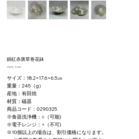
錦紅赤唐草巻花鉢
元
￥5,830
セ
￥4,664
の
ー
価
ル
サイズ：18.2×17.6×6.5㎝
格
価
重量：245（g）
格
産地：有田焼
材質：磁器
商品コード：0290325
※食器洗浄機：○（可能)
※電子レンジ：×（不可)
※10個以上の場合は、割引価格になります。