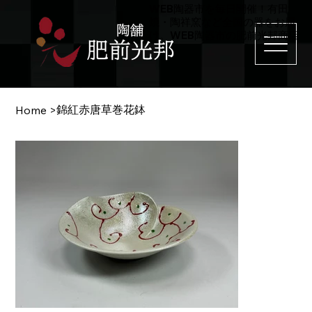
WEB陶器市を毎日開催！有田
焼・陶祥窯など全国の器をお届
け。WEB陶器市の肥前光邦商店
錦紅赤唐草巻花鉢
Home
>