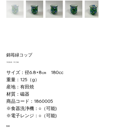
錦苺緑コップ
元
￥3,520
セ
￥1,760
の
ー
価
ル
サイズ：径6.8×8㎝ 180cc
格
価
重量：125（g）
格
産地：有田焼
材質：磁器
商品コード：1860005
※食器洗浄機：○（可能)
※電子レンジ：○（可能)
数量