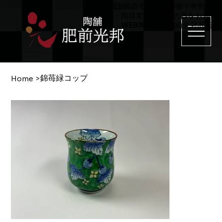
WEB陶器市を毎日開催！有田
焼・陶祥窯など全国の器をお届
け。WEB陶器市の肥前光邦商店
錦苺緑コップ
Home
>