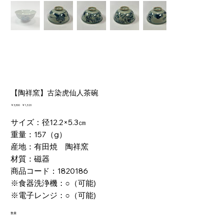
【陶祥窯】古染虎仙人茶碗
元
￥3,300
セ
￥1,320
の
ー
価
ル
サイズ：径12.2×5.3㎝
格
価
重量：157（g）
格
産地：有田焼 陶祥窯
材質：磁器
商品コード：1820186
※食器洗浄機：○（可能)
※電子レンジ：○（可能)
数量