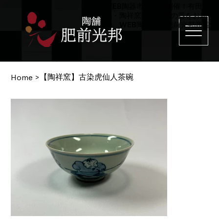
WEB陶器市を毎日開催！有田
焼・陶祥窯など全国の器をお届
け。WEB陶器市の肥前光邦商店
【陶祥窯】古染虎仙人茶碗
Home
>