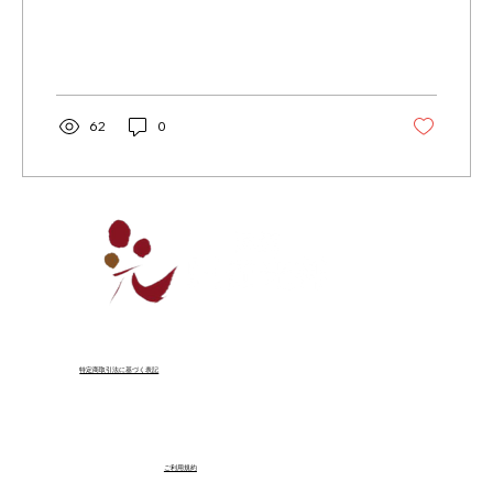
ました。 その中の一人、**李参平（りさんぺ
い）**が1616年頃、 有田の泉山（いずみや
ま）で磁器に適した白磁鉱（陶石）を発見 。...
62
0
特定商取引法に基づく表記
ご利用規約