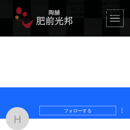
WEB陶器市を毎日開催！有田
焼・陶祥窯など全国の器をお届
け。WEB陶器市の肥前光邦商店
そ
フォローする
hizen3292