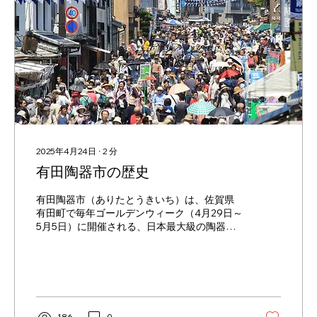
2025年4月24日
∙
2
分
有田陶器市の歴史
有田陶器市（ありたとうきいち）は、佐賀県
有田町で毎年ゴールデンウィーク（4月29日～
5月5日）に開催される、日本最大級の陶器市
のひとつです。その歴史は非常に古く、地域
の焼き物文化と深く結びついています。 起源
1915年（大正4年）...
186
0