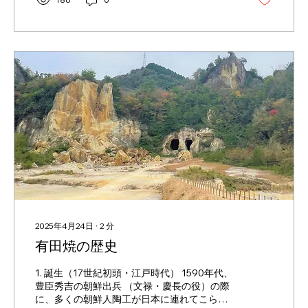
2025年4月24日
∙
2
分
有田焼の歴史
1. 誕生（17世紀初頭・江戸時代） 1590年代、
豊臣秀吉の朝鮮出兵 （文禄・慶長の役）の際
に、多くの朝鮮人陶工が日本に連れてこられ